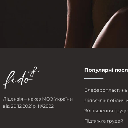
Популярні пос
Блефаропластика
Ліцензія – наказ МОЗ України
Ліпофілінг обличч
від 20.12.2021р. №2822
Збільшення груд
Підтяжка грудей