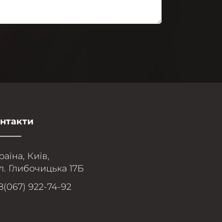
нтакти
раїна, Київ,
л. Глибочицька 17Б
8(067) 922-74-92