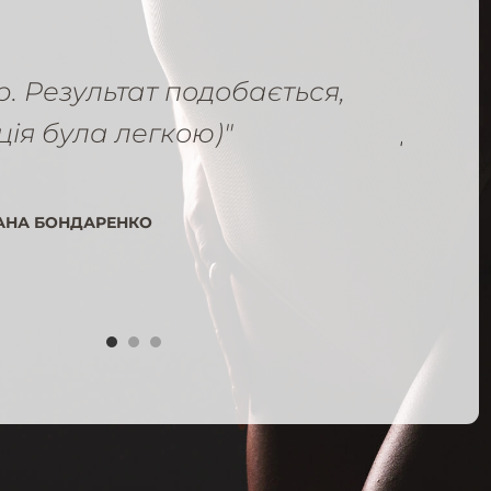
р. Результат подобається,
"Все п
ція була легкою)"
дякую
АНА БОНДАРЕНКО