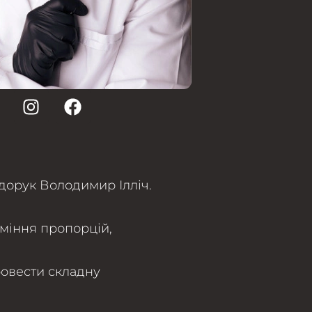
едорук Володимир Ілліч.
уміння пропорцій,
ровести складну