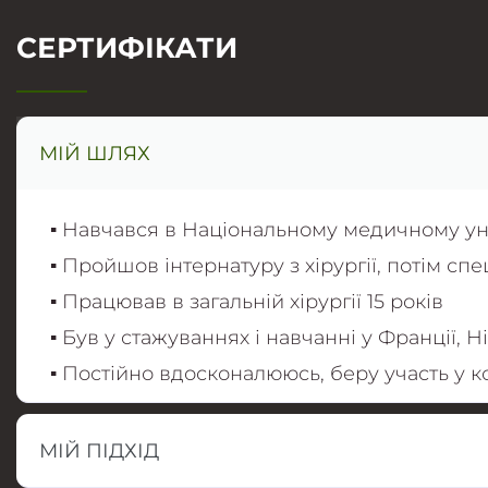
СЕРТИФІКАТИ
МІЙ ШЛЯХ
▪️ Навчався в Національному медичному уні
▪️ Пройшов інтернатуру з хірургії, потім спец
▪️ Працював в загальній хірургії 15 років
▪️ Був у стажуваннях і навчанні у Франції, 
▪️ Постійно вдосконалююсь, беру участь у к
МІЙ ПІДХІД