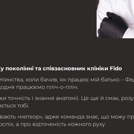
у поколінні та співзасновник клініки Fido
итинства, коли бачив, як працює мій батько – Ф
щодня працюємо пліч-о-пліч.
и точність і знання анатомії. Це ще й смак, роз
ється тобі.
зивають «метеор», адже команда знає, що можу п
спіх, а про відточеність кожного руху.