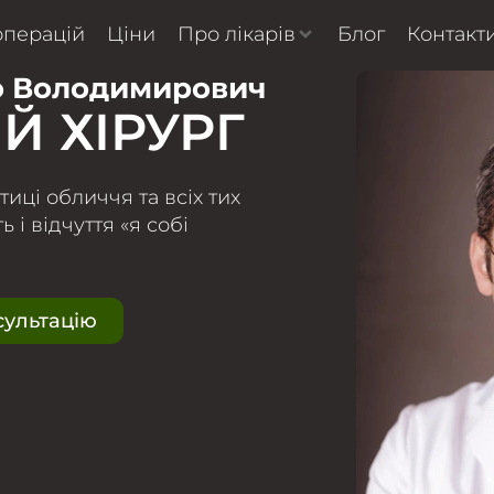
операцій
Ціни
Про лікарів
Блог
Контакт
ло Володимирович
Й ХІРУРГ
иці обличчя та всіх тих
 і відчуття «я собі
сультацію