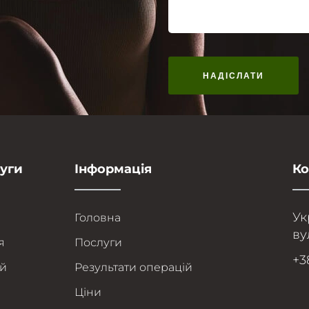
луги
Інформація
Ко
Ук
Головна
ву
я
Послуги
+3
ей
Результати операцій
Ціни