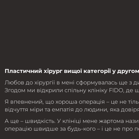
Пластичний хірург вищої категорії у другом
Любов до хірургії в мені сформувалась ще з д
Згодом ми відкрили спільну клініку FIDO, де 
Я впевнений, що хороша операція – це не тільк
відчуття міри та емпатія до людини, яка довіря
А ще – швидкість. У клініці мене жартома на
операцію швидше за будь-кого – і це не про по