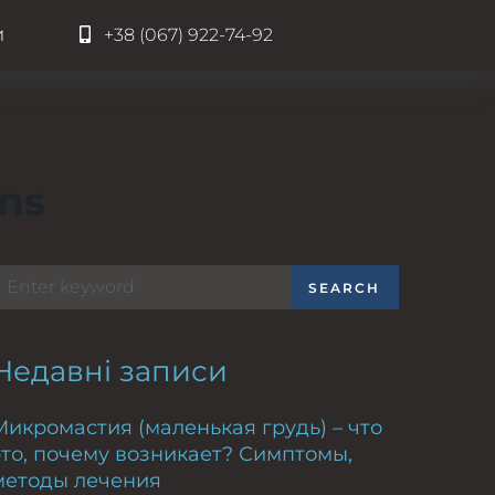
и
+38 (067) 922-74-92
ons
SEARCH
Недавні записи
Микромастия (маленькая грудь) – что
это, почему возникает? Симптомы,
методы лечения