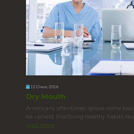
12 Січня, 2016
Dry Mouth
Americans oftentimes ignore some basic,
be upheld. Practicing healthy habits like
read more