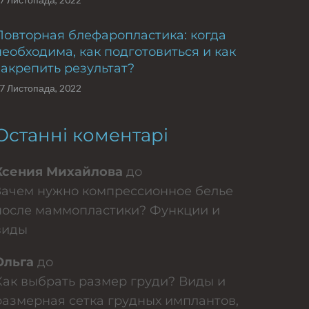
Повторная блефаропластика: когда
необходима, как подготовиться и как
закрепить результат?
7 Листопада, 2022
Останні коментарі
Ксения Михайлова
до
Зачем нужно компрессионное белье
после маммопластики? Функции и
виды
Ольга
до
Как выбрать размер груди? Виды и
размерная сетка грудных имплантов,