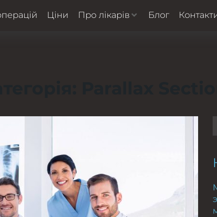
операцій
Ціни
Про лікарів
Блог
Контакт
атегорія:
Parallax Secti