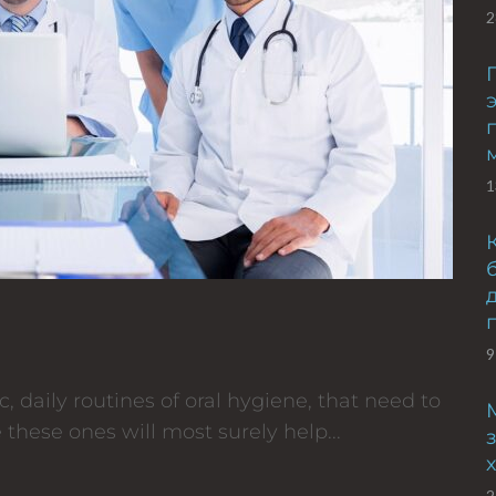
2
1
9
 daily routines of oral hygiene, that need to
 these ones will most surely help...
2