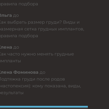
правила подбора
Ольга
до
Как выбрать размер груди? Виды и
размерная сетка грудных имплантов,
правила подбора
Елена
до
Как часто нужно менять грудные
импланты
Елена Фоминова
до
Подтяжка груди после родов
(мастопексия): кому показана, виды,
результаты