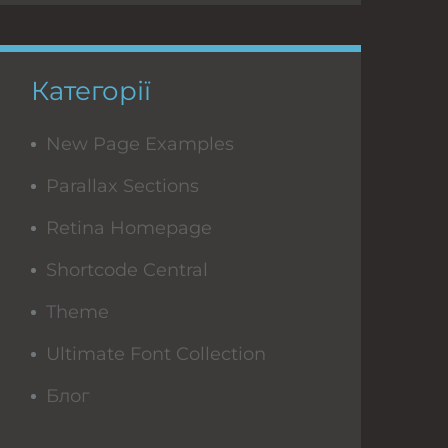
Категорії
New Page Examples
Parallax Sections
Retina Homepage
Shortcode Central
Theme
Ultimate Font Collection
Блог