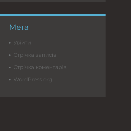
Мета
Увійти
Стрічка записів
Стрічка коментарів
WordPress.org