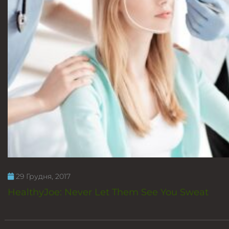
29 Грудня, 2017
HealthyJoe: Never Let Them See You Sweat