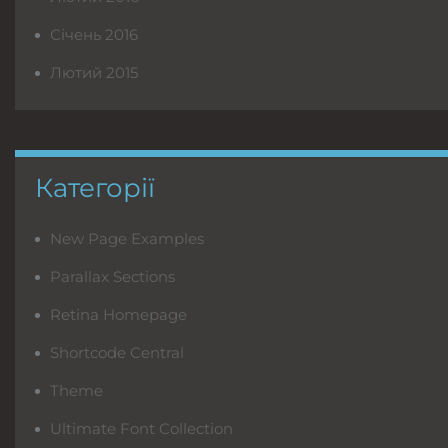
Січень 2016
Лютий 2015
Категорії
New Page Examples
Parallax Sections
Retina Homepage
Shortcode Central
Theme
Ultimate Font Collection