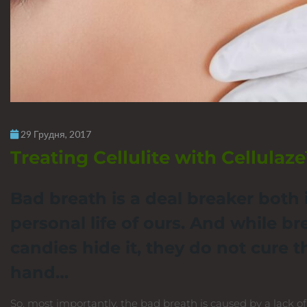
29 Грудня, 2017
Treating Cellulite with Cellulaz
Bad breath is a deal breaker both 
personal life of ours. And while br
candies hide it, they do not cure 
hand…
So, most importantly, the bad breath is caused by a lack of 