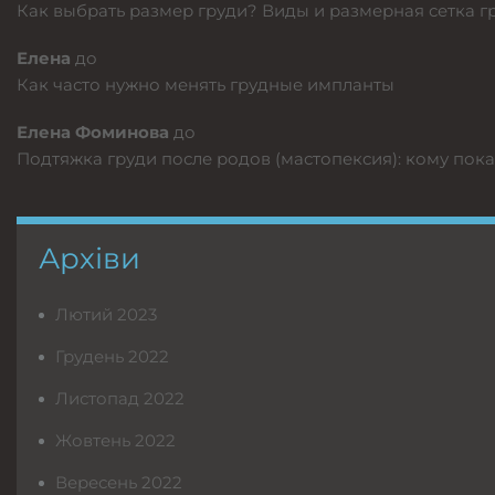
Как выбрать размер груди? Виды и размерная сетка 
Елена
до
Как часто нужно менять грудные импланты
Елена Фоминова
до
Подтяжка груди после родов (мастопексия): кому пока
Архіви
Лютий 2023
Грудень 2022
Листопад 2022
Жовтень 2022
Вересень 2022