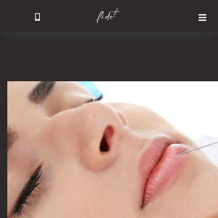
Головна
Послуги
Результати операцій
Ціни
Про лікарів
Блог
Контакти