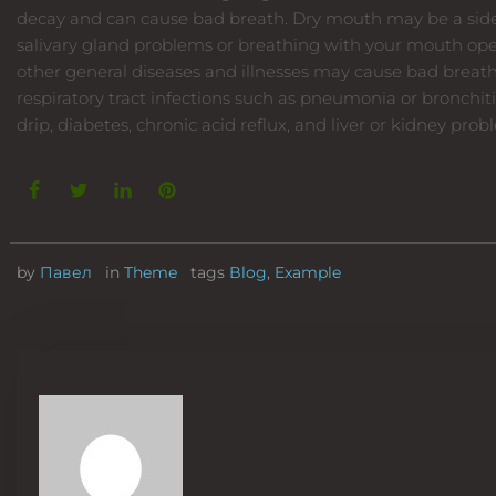
decay and can cause bad breath. Dry mouth may be a side 
salivary gland problems or breathing with your mouth op
other general diseases and illnesses may cause bad breath
respiratory tract infections such as pneumonia or bronchitis
drip, diabetes, chronic acid reflux, and liver or kidney prob
by
Павел
in
Theme
tags
Blog
,
Example